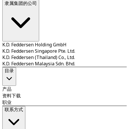
隶属集团的公司
K.D. Feddersen Holding GmbH
K.D. Feddersen Singapore Pte. Ltd.
K.D. Feddersen (Thailand) Co., Ltd.
K.D. Feddersen Malaysia Sdn. Bhd.
目录
产品
资料下载
职业
联系方式